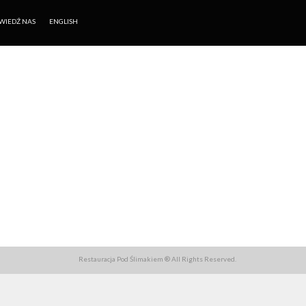
WIEDŹ NAS
ENGLISH
Restauracja Pod Ślimakiem ® All Rights Reserved.