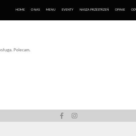
HOME
O NAS
MENU
EVENTY
NASZA PRZESTRZEŃ
OPINIE
OD
bsługa. Polecam.
Facebook
Instagram